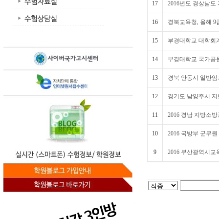
17
2016년도 경상남도
16
경북교육청, 올해 9
15
부경대학교 대학회계
14
부경대학교 국가공문원
13
경북 안동시 일반임
12
경기도 남양주시 지
11
2016 경남 지방소
10
2016 국방부 군무
9
2016 부산광역시교