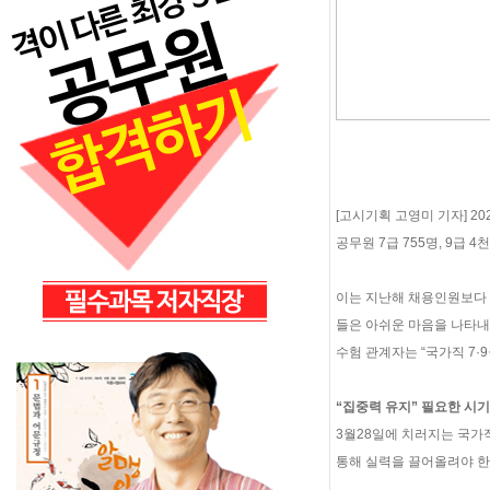
[고시기획 고영미 기자] 
공무원 7급 755명, 9급 
이는 지난해 채용인원보다 다
들은 아쉬운 마음을 나타내
수험 관계자는 “국가직 7
“집중력 유지” 필요한 시기
3월28일에 치러지는 국가
통해 실력을 끌어올려야 한