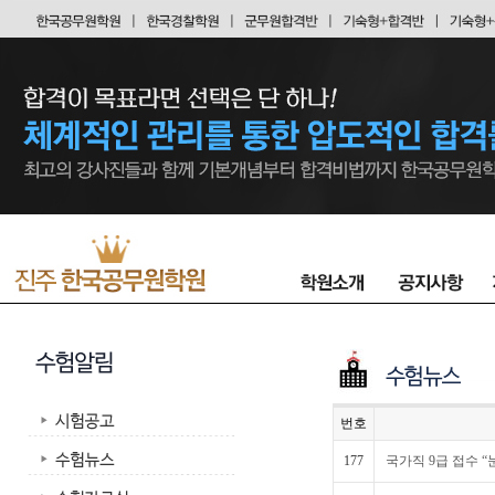
번호
177
국가직 9급 접수 